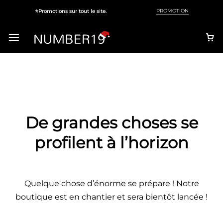
PROMOTION
⭐Promotions sur tout le site.
De grandes choses se
Votre panier est vide
profilent à l’horizon
Ne manquez pas les bonnes affaires !
Commencez vos achats ou connectez-vous
pour voir les produits ajoutés.
Quelque chose d’énorme se prépare ! Notre
boutique est en chantier et sera bientôt lancée !
Nouveautés de la boutique