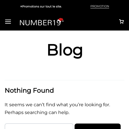
PROMOTION
⭐Promotions sur tout le site.
Blog
Votre panier est vide
Ne manquez pas les bonnes affaires !
Nothing Found
Commencez vos achats ou connectez-vous
pour voir les produits ajoutés.
It seems we can’t find what you’re looking for.
Perhaps searching can help.
Nouveautés de la boutique